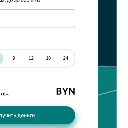
ма, до 30 000 BYN
9
12
18
24
BYN
атёж
лучить деньги