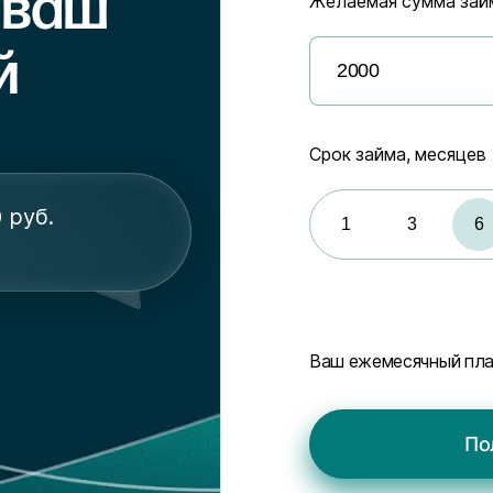
 ваш
Желаемая сумма зай
й
Срок займа, месяцев
 руб.
1
3
6
Ваш ежемесячный пл
По