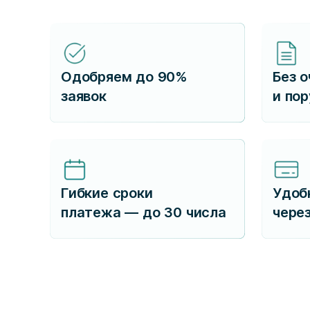
Одобряем до 90%
Без о
заявок
и по
Гибкие сроки
Удоб
платежа — до 30 числа
чере