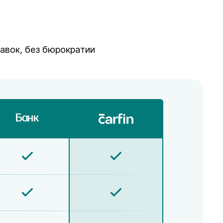
равок, без бюрократии
Банк