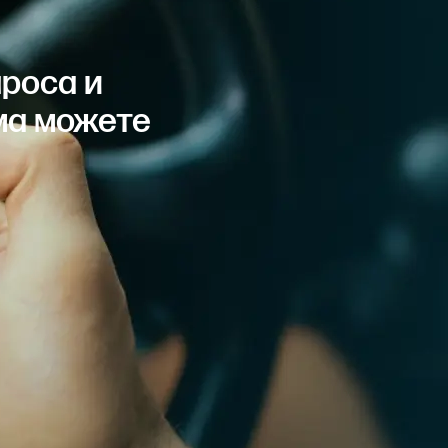
проса и
ма можете