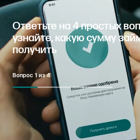
Ответьте на 4 простых во
узнайте, какую сумму зай
получить
Вопрос
1
из
4