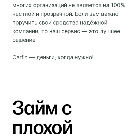
случае Вы
многих организаций не является на 100%
После этого Вам будет
заплатите только
доступна форма
честной и прозрачной. Если вам важно
за дни
заполнения заявки на
поручить свои средства надёжной
фактического
получение займа, где вы
компании, то наш сервис — это лучшее
использования
сможете указать
решение.
средств.
желаемую сумму займа
(от 500 до 100 000 бел.
Carfin — деньги, когда нужно!
рублей) и срок займа (до
25 месяцев), а также
предоставить данные и
фото автомобиля и
свидетельства о
регистрации
Займ с
(техпаспорта) на
автомобиль.
плохой
Заем выдается на
банковскую карту,