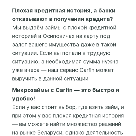
рабочий день. В
Вашу карту: для
либо нажав кнопку
некоторых случаях
большинства
«Личный кабинет» в
Плохая кредитная история, а банки
нам может
крупных банков
правом верхнем углу
отказывают в получении кредита?
потребоваться
время зачисления
сайта (в мобильной
Мы выдаём займы с плохой кредитной
чуть больше
суммы составляет
версии - выбрать в меню
историей в Осиповичах на карту под
времени, чтобы
от нескольких
навигации), также
принять решение.
секунд до 5 минут.
залог вашего имущества даже в такой
можно нажать на одну из
Если деньги не
ситуации. Если вы попали в трудную
кнопок «Регистрация»,
Информацию о
поступили в
«Получить деньги»,
ситуацию, а необходимая сумма нужна
статусе Вашей
течение 10 минут
«Деньги на карту».
уже вчера — наш сервис Carfin может
заявки можно
после верификации
выручить в данной ситуации.
узнать в Личном
Вашей банковской
В Личном кабинете
кабинете во
карты,
Микрозаймы с Carfin — это быстро и
система предложит
вкладке «Заявки».
пожалуйста,
заполнить короткую
удобно!
напишите в online-
анкету, дать согласие на
Если у вас стоит выбор, где взять займ, и
чат либо позвоните
обработку персональных
при этом у вас плохая кредитная история
нам по
данных и согласие на
— вы можете найти множество решений
контактному
предоставление
телефону. В любом
на рынке Беларуси, однако деятельность
кредитного отчета.