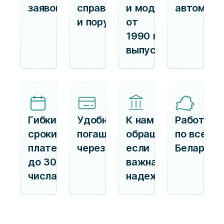
заявок
справок
и модели
автомоби
и поручителей
от
1990 г.
выпуска
Гибкие
Удобное
К нам
Работаем
сроки
погашение
обращаются,
по всей
платежа —
через ЕРИП
если
Беларуси
до 30
важна
числа
надежность