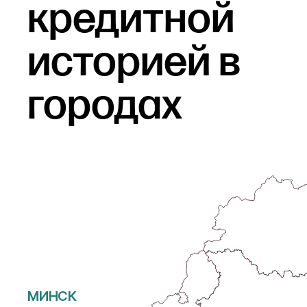
кредитной
выпущенную на имя
заемщика. После
заполнения анкеты и
историей
в
проверки данных
системой ответ по Вашей
заявке будет доступен в
городах
Личном кабинете.
МИНСК