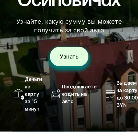
Осиповичах
Узнайте, какую сумму вы можете
получить за свой авто
Узнать
Деньги
Выдаём
на
Продолжаете
на карту
карту
ездить на
до 30 0
за 15
авто
BYN
минут