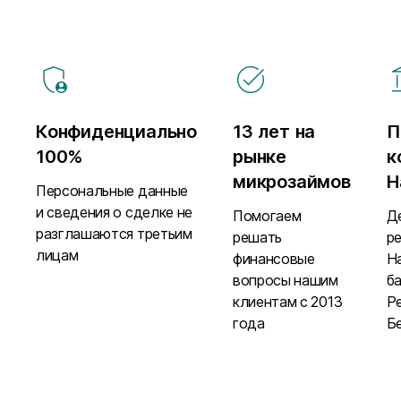
Конфиденциально
13 лет на
П
100%
рынке
к
микрозаймов
Н
Персональные данные
и сведения о сделке не
Помогаем
Д
разглашаются третьим
решать
р
лицам
финансовые
Н
вопросы нашим
б
клиентам с 2013
Р
года
Б