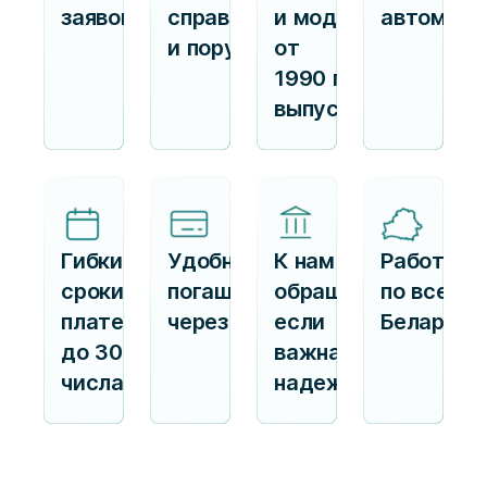
заявок
справок
и модели
автомоби
и поручителей
от
1990 г.
выпуска
Гибкие
Удобное
К нам
Работаем
сроки
погашение
обращаются,
по всей
платежа —
через ЕРИП
если
Беларуси
до 30
важна
числа
надежность