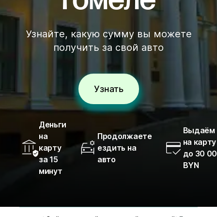
Гомеле
Узнайте, какую сумму вы можете
получить за свой авто
Узнать
Деньги
Выдаём
на
Продолжаете
на карту
карту
ездить на
до 30 0
за 15
авто
BYN
минут