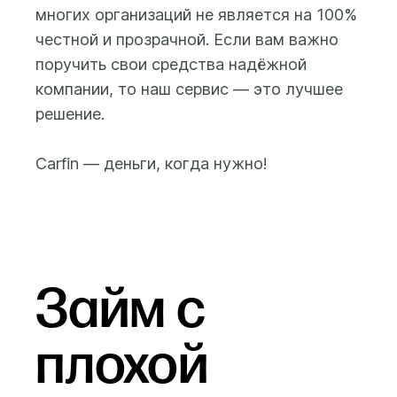
случае Вы
многих организаций не является на 100%
После этого Вам будет
заплатите только
доступна форма
честной и прозрачной. Если вам важно
за дни
заполнения заявки на
поручить свои средства надёжной
фактического
получение займа, где вы
компании, то наш сервис — это лучшее
использования
сможете указать
решение.
средств.
желаемую сумму займа
(от 500 до 100 000 бел.
Carfin — деньги, когда нужно!
рублей) и срок займа (до
25 месяцев), а также
предоставить данные и
фото автомобиля и
свидетельства о
регистрации
Займ с
(техпаспорта) на
автомобиль.
плохой
Заем выдается на
банковскую карту,