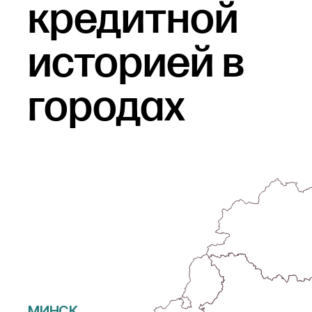
кредитной
выпущенную на имя
заемщика. После
заполнения анкеты и
историей
в
проверки данных
системой ответ по Вашей
заявке будет доступен в
городах
Личном кабинете.
МИНСК