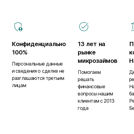
Конфиденциально
13 лет на
П
100%
рынке
к
микрозаймов
Н
Персональные данные
и сведения о сделке не
Помогаем
Д
разглашаются третьим
решать
р
лицам
финансовые
Н
вопросы нашим
б
клиентам с 2013
Р
года
Б