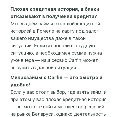
рабочий день. В
Вашу карту: для
либо нажав кнопку
некоторых случаях
большинства
«Личный кабинет» в
Плохая кредитная история, а банки
нам может
крупных банков
правом верхнем углу
отказывают в получении кредита?
потребоваться
время зачисления
сайта (в мобильной
Мы выдаём займы с плохой кредитной
чуть больше
суммы составляет
версии - выбрать в меню
историей в Гомеле на карту под залог
времени, чтобы
от нескольких
навигации), также
принять решение.
секунд до 5 минут.
вашего имущества даже в такой
можно нажать на одну из
Если деньги не
ситуации. Если вы попали в трудную
кнопок «Регистрация»,
Информацию о
поступили в
«Получить деньги»,
ситуацию, а необходимая сумма нужна
статусе Вашей
течение 10 минут
«Деньги на карту».
уже вчера — наш сервис Carfin может
заявки можно
после верификации
выручить в данной ситуации.
узнать в Личном
Вашей банковской
В Личном кабинете
кабинете во
карты,
Микрозаймы с Carfin — это быстро и
система предложит
вкладке «Заявки».
пожалуйста,
заполнить короткую
удобно!
напишите в online-
анкету, дать согласие на
Если у вас стоит выбор, где взять займ, и
чат либо позвоните
обработку персональных
при этом у вас плохая кредитная история
нам по
данных и согласие на
— вы можете найти множество решений
контактному
предоставление
телефону. В любом
на рынке Беларуси, однако деятельность
кредитного отчета.