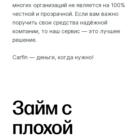
случае Вы
многих организаций не является на 100%
После этого Вам будет
заплатите только
доступна форма
честной и прозрачной. Если вам важно
за дни
заполнения заявки на
поручить свои средства надёжной
фактического
получение займа, где вы
компании, то наш сервис — это лучшее
использования
сможете указать
решение.
средств.
желаемую сумму займа
(от 500 до 100 000 бел.
Carfin — деньги, когда нужно!
рублей) и срок займа (до
25 месяцев), а также
предоставить данные и
фото автомобиля и
свидетельства о
регистрации
Займ с
(техпаспорта) на
автомобиль.
плохой
Заем выдается на
банковскую карту,