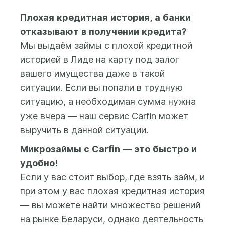
рабочий день. В
Вашу карту: для
либо нажав кнопку
некоторых случаях
большинства
«Личный кабинет» в
Плохая кредитная история, а банки
нам может
крупных банков
правом верхнем углу
отказывают в получении кредита?
потребоваться
время зачисления
сайта (в мобильной
Мы выдаём займы с плохой кредитной
чуть больше
суммы составляет
версии - выбрать в меню
историей в Лиде на карту под залог
времени, чтобы
от нескольких
навигации), также
принять решение.
секунд до 5 минут.
вашего имущества даже в такой
можно нажать на одну из
Если деньги не
ситуации. Если вы попали в трудную
кнопок «Регистрация»,
Информацию о
поступили в
«Получить деньги»,
ситуацию, а необходимая сумма нужна
статусе Вашей
течение 10 минут
«Деньги на карту».
уже вчера — наш сервис Carfin может
заявки можно
после верификации
выручить в данной ситуации.
узнать в Личном
Вашей банковской
В Личном кабинете
кабинете во
карты,
Микрозаймы с Carfin — это быстро и
система предложит
вкладке «Заявки».
пожалуйста,
заполнить короткую
удобно!
напишите в online-
анкету, дать согласие на
Если у вас стоит выбор, где взять займ, и
чат либо позвоните
обработку персональных
при этом у вас плохая кредитная история
нам по
данных и согласие на
— вы можете найти множество решений
контактному
предоставление
телефону. В любом
на рынке Беларуси, однако деятельность
кредитного отчета.