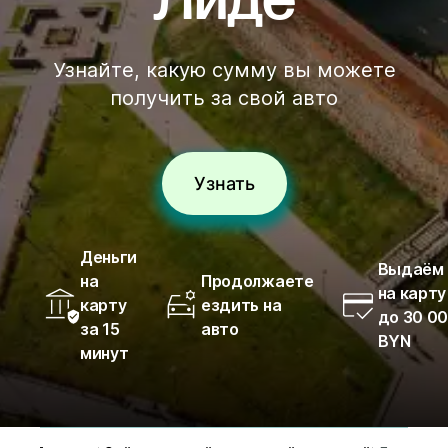
Лиде
Узнайте, какую сумму вы можете
получить за свой авто
Узнать
Деньги
Выдаём
на
Продолжаете
на карту
карту
ездить на
до 30 0
за 15
авто
BYN
минут