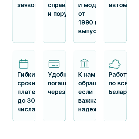
заявок
справок
и модели
автомоби
и поручителей
от
1990 г.
выпуска
Гибкие
Удобное
К нам
Работаем
сроки
погашение
обращаются,
по всей
платежа —
через ЕРИП
если
Беларуси
до 30
важна
числа
надежность