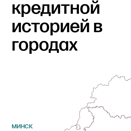
кредитной
выпущенную на имя
заемщика. После
заполнения анкеты и
историей
в
проверки данных
системой ответ по Вашей
заявке будет доступен в
городах
Личном кабинете.
МИНСК