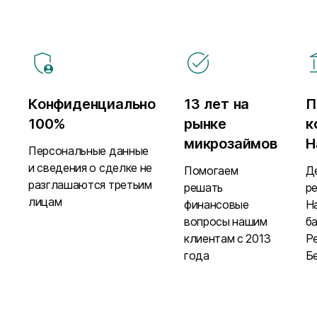
Конфиденциально
13 лет на
П
100%
рынке
к
микрозаймов
Н
Персональные данные
и сведения о сделке не
Помогаем
Д
разглашаются третьим
решать
р
лицам
финансовые
Н
вопросы нашим
б
клиентам с 2013
Р
года
Б