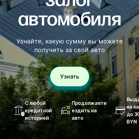
залог
автомобиля
Узнайте, какую сумму вы можете
получить за свой авто
Узнать
Выд
С любой
Продолжаете
на к
кредитной
ездить на
до 3
историей
авто
BYN