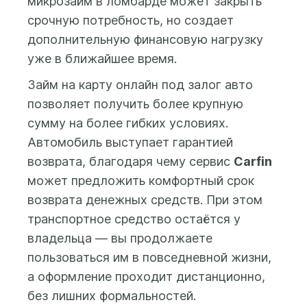
микрозайм в ломбарде может закрыть
предоставление
телефону. В любом
срочную потребность, но создает
кредитного отчета.
случае Вы
После этого Вам будет
дополнительную финансовую нагрузку
заплатите только
доступна форма
уже в ближайшее время.
за дни
заполнения заявки на
фактического
Займ на карту онлайн под залог авто
получение займа, где вы
использования
позволяет получить более крупную
сможете указать
средств.
желаемую сумму займа
сумму на более гибких условиях.
(от 500 до 100 000 бел.
Автомобиль выступает гарантией
рублей) и срок займа (до
возврата, благодаря чему сервис
Carfin
25 месяцев), а также
может предложить комфортный срок
предоставить данные и
возврата денежных средств. При этом
фото автомобиля и
транспортное средство остаётся у
свидетельства о
регистрации
владельца — вы продолжаете
(техпаспорта) на
пользоваться им в повседневной жизни,
автомобиль.
а оформление проходит дистанционно,
без лишних формальностей.
Заем выдается на