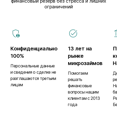
финансовый резерв без стресса и лишних
ограничений
Конфиденциально
13 лет на
П
100%
рынке
к
микрозаймов
Н
Персональные данные
и сведения о сделке не
Помогаем
Д
разглашаются третьим
решать
р
лицам
финансовые
Н
вопросы нашим
б
клиентам с 2013
Р
года
Б