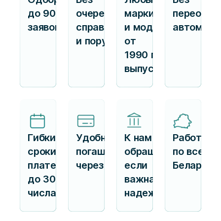
до 90%
очередей,
марки
переофор
заявок
справок
и модели
автомоби
и поручителей
от
1990 г.
выпуска
Гибкие
Удобное
К нам
Работаем
сроки
погашение
обращаются,
по всей
платежа —
через ЕРИП
если
Беларуси
до 30
важна
числа
надежность