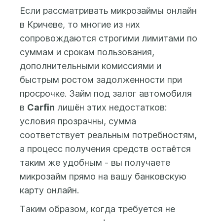
банковскую карту,
Если рассматривать микрозаймы онлайн
выпущенную на имя
в Кричеве, то многие из них
заемщика. После
сопровождаются строгими лимитами по
заполнения анкеты и
суммам и срокам пользования,
проверки данных
дополнительными комиссиями и
системой ответ по Вашей
заявке будет доступен в
быстрым ростом задолженности при
Личном кабинете.
просрочке. Займ под залог автомобиля
в
Carfin
лишён этих недостатков:
условия прозрачны, сумма
соответствует реальным потребностям,
а процесс получения средств остаётся
таким же удобным - вы получаете
микрозайм прямо на вашу банковскую
карту онлайн.
Таким образом, когда требуется не