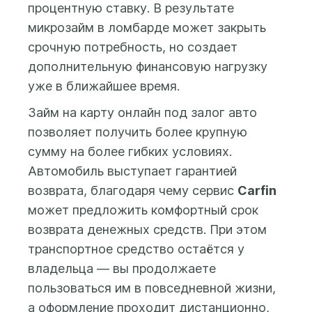
предоставление
процентную ставку. В результате
телефону. В любом
кредитного отчета.
микрозайм в ломбарде может закрыть
случае Вы
После этого Вам будет
срочную потребность, но создает
заплатите только
доступна форма
дополнительную финансовую нагрузку
за дни
заполнения заявки на
фактического
уже в ближайшее время.
получение займа, где вы
использования
сможете указать
Займ на карту онлайн под залог авто
средств.
желаемую сумму займа
позволяет получить более крупную
(от 500 до 100 000 бел.
сумму на более гибких условиях.
рублей) и срок займа (до
Автомобиль выступает гарантией
25 месяцев), а также
предоставить данные и
возврата, благодаря чему сервис
Carfin
фото автомобиля и
может предложить комфортный срок
свидетельства о
возврата денежных средств. При этом
регистрации
транспортное средство остаётся у
(техпаспорта) на
владельца — вы продолжаете
автомобиль.
пользоваться им в повседневной жизни,
Заем выдается на
а оформление проходит дистанционно,