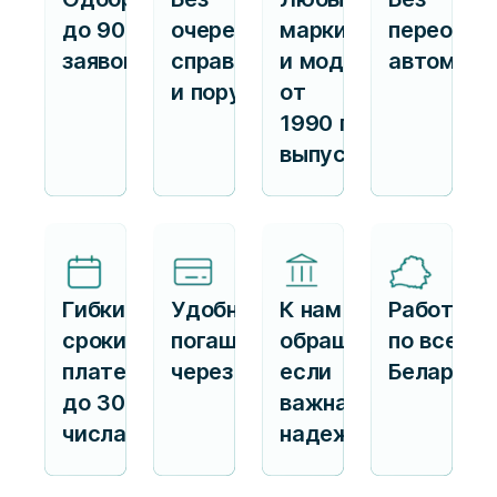
до 90%
очередей,
марки
переофор
заявок
справок
и модели
автомоби
и поручителей
от
1990 г.
выпуска
Гибкие
Удобное
К нам
Работаем
сроки
погашение
обращаются,
по всей
платежа —
через ЕРИП
если
Беларуси
до 30
важна
числа
надежность