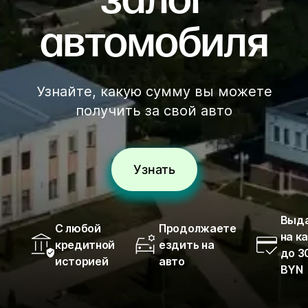
залог
автомобиля
Узнайте, какую сумму вы можете
получить за свой авто
Узнать
Выд
С любой
Продолжаете
на к
кредитной
ездить на
до 3
историей
авто
BYN