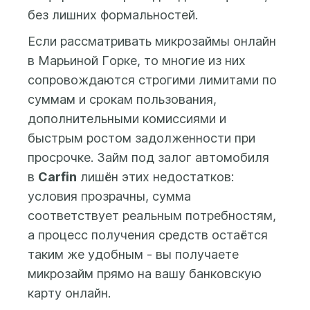
банковскую карту,
без лишних формальностей.
выпущенную на имя
Если рассматривать микрозаймы онлайн
заемщика. После
в Марьиной Горке, то многие из них
заполнения анкеты и
проверки данных
сопровождаются строгими лимитами по
системой ответ по Вашей
суммам и срокам пользования,
заявке будет доступен в
дополнительными комиссиями и
Личном кабинете.
быстрым ростом задолженности при
просрочке. Займ под залог автомобиля
в
Carfin
лишён этих недостатков:
условия прозрачны, сумма
соответствует реальным потребностям,
а процесс получения средств остаётся
таким же удобным - вы получаете
микрозайм прямо на вашу банковскую
карту онлайн.