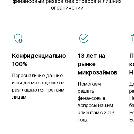
финансовый резерв без стресса и лишних
ограничений
Конфиденциально
13 лет на
П
100%
рынке
к
микрозаймов
Н
Персональные данные
и сведения о сделке не
Помогаем
Д
разглашаются третьим
решать
р
лицам
финансовые
Н
вопросы нашим
б
клиентам с 2013
Р
года
Б