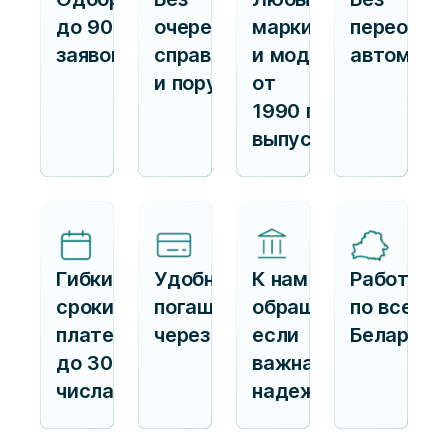
до 90%
очередей,
марки
переофор
заявок
справок
и модели
автомоби
и поручителей
от
1990 г.
выпуска
Гибкие
Удобное
К нам
Работаем
сроки
погашение
обращаются,
по всей
платежа —
через ЕРИП
если
Беларуси
до 30
важна
числа
надежность