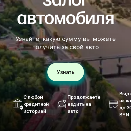
залог
автомобиля
Узнайте, какую сумму вы можете
получить за свой авто
Узнать
Выд
С любой
Продолжаете
на к
кредитной
ездить на
до 3
историей
авто
BYN