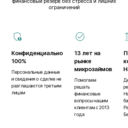
финансовый резерв без стресса и лишних
ограничений
Конфиденциально
13 лет на
П
100%
рынке
к
микрозаймов
Н
Персональные данные
и сведения о сделке не
Помогаем
Д
разглашаются третьим
решать
р
лицам
финансовые
Н
вопросы нашим
б
клиентам с 2013
Р
года
Б