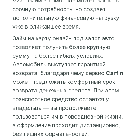
микрозайм в ломбарде может закрыть
предоставление
телефону. В любом
срочную потребность, но создает
кредитного отчета.
случае Вы
После этого Вам будет
дополнительную финансовую нагрузку
заплатите только
доступна форма
уже в ближайшее время.
за дни
заполнения заявки на
фактического
Займ на карту онлайн под залог авто
получение займа, где вы
использования
позволяет получить более крупную
сможете указать
средств.
желаемую сумму займа
сумму на более гибких условиях.
(от 500 до 100 000 бел.
Автомобиль выступает гарантией
рублей) и срок займа (до
возврата, благодаря чему сервис
Carfin
25 месяцев), а также
может предложить комфортный срок
предоставить данные и
возврата денежных средств. При этом
фото автомобиля и
транспортное средство остаётся у
свидетельства о
регистрации
владельца — вы продолжаете
(техпаспорта) на
пользоваться им в повседневной жизни,
автомобиль.
а оформление проходит дистанционно,
без лишних формальностей.
Заем выдается на