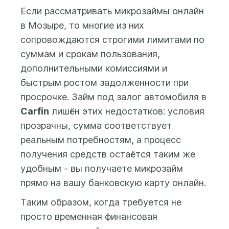
банковскую карту,
Если рассматривать микрозаймы онлайн
выпущенную на имя
в Мозыре, то многие из них
заемщика. После
сопровождаются строгими лимитами по
заполнения анкеты и
суммам и срокам пользования,
проверки данных
дополнительными комиссиями и
системой ответ по Вашей
заявке будет доступен в
быстрым ростом задолженности при
Личном кабинете.
просрочке. Займ под залог автомобиля в
Carfin
лишён этих недостатков: условия
прозрачны, сумма соответствует
реальным потребностям, а процесс
получения средств остаётся таким же
удобным - вы получаете микрозайм
прямо на вашу банковскую карту онлайн.
Таким образом, когда требуется не
просто временная финансовая