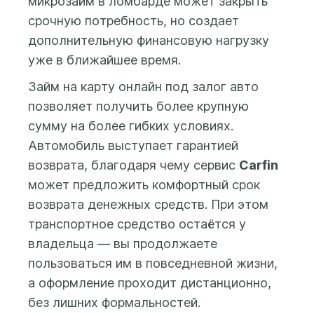
микрозайм в ломбарде может закрыть
предоставление
телефону. В любом
срочную потребность, но создает
кредитного отчета.
случае Вы
После этого Вам будет
дополнительную финансовую нагрузку
заплатите только
доступна форма
уже в ближайшее время.
за дни
заполнения заявки на
фактического
Займ на карту онлайн под залог авто
получение займа, где вы
использования
позволяет получить более крупную
сможете указать
средств.
желаемую сумму займа
сумму на более гибких условиях.
(от 500 до 100 000 бел.
Автомобиль выступает гарантией
рублей) и срок займа (до
возврата, благодаря чему сервис
Carfin
25 месяцев), а также
может предложить комфортный срок
предоставить данные и
возврата денежных средств. При этом
фото автомобиля и
транспортное средство остаётся у
свидетельства о
регистрации
владельца — вы продолжаете
(техпаспорта) на
пользоваться им в повседневной жизни,
автомобиль.
а оформление проходит дистанционно,
без лишних формальностей.
Заем выдается на