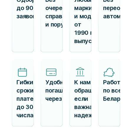
до 90%
очередей,
марки
переофор
заявок
справок
и модели
автомоби
и поручителей
от
1990 г.
выпуска
Гибкие
Удобное
К нам
Работаем
сроки
погашение
обращаются,
по всей
платежа —
через ЕРИП
если
Беларуси
до 30
важна
числа
надежность