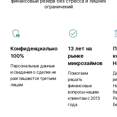
финансовый резерв без стресса и лишних
ограничений
Конфиденциально
13 лет на
П
100%
рынке
к
микрозаймов
Н
Персональные данные
и сведения о сделке не
Помогаем
Д
разглашаются третьим
решать
р
лицам
финансовые
Н
вопросы нашим
б
клиентам с 2013
Р
года
Б