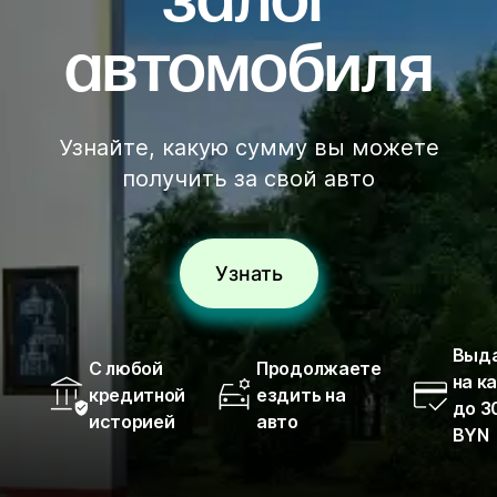
залог
автомобиля
Узнайте, какую сумму вы можете
получить за свой авто
Узнать
Выд
С любой
Продолжаете
на к
кредитной
ездить на
до 3
историей
авто
BYN