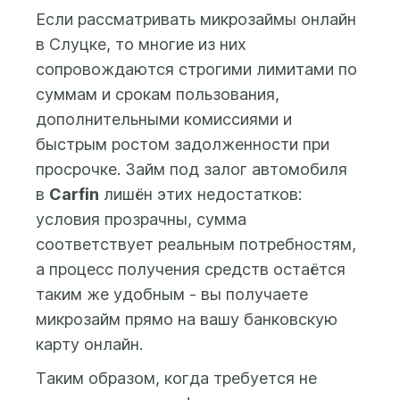
банковскую карту,
Если рассматривать микрозаймы онлайн
выпущенную на имя
в Слуцке, то многие из них
заемщика. После
сопровождаются строгими лимитами по
заполнения анкеты и
суммам и срокам пользования,
проверки данных
дополнительными комиссиями и
системой ответ по Вашей
заявке будет доступен в
быстрым ростом задолженности при
Личном кабинете.
просрочке. Займ под залог автомобиля
в
Carfin
лишён этих недостатков:
условия прозрачны, сумма
соответствует реальным потребностям,
а процесс получения средств остаётся
таким же удобным - вы получаете
микрозайм прямо на вашу банковскую
карту онлайн.
Таким образом, когда требуется не