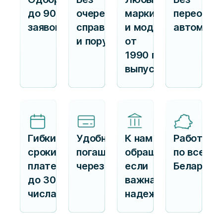
до 90%
очередей,
марки
переофор
заявок
справок
и модели
автомоби
и поручителей
от
1990 г.
выпуска
Гибкие
Удобное
К нам
Работаем
сроки
погашение
обращаются,
по всей
платежа —
через ЕРИП
если
Беларуси
до 30
важна
числа
надежность