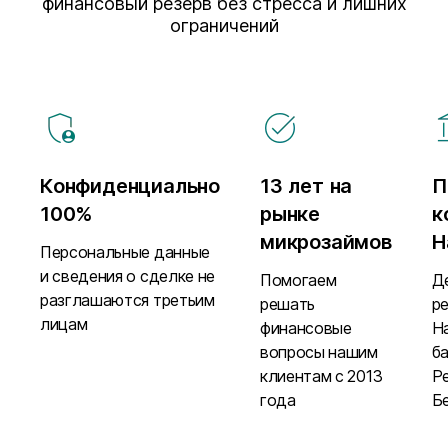
финансовый резерв без стресса и лишних
ограничений
Конфиденциально
13 лет на
П
100%
рынке
к
микрозаймов
Н
Персональные данные
и сведения о сделке не
Помогаем
Д
разглашаются третьим
решать
р
лицам
финансовые
Н
вопросы нашим
б
клиентам с 2013
Р
года
Б