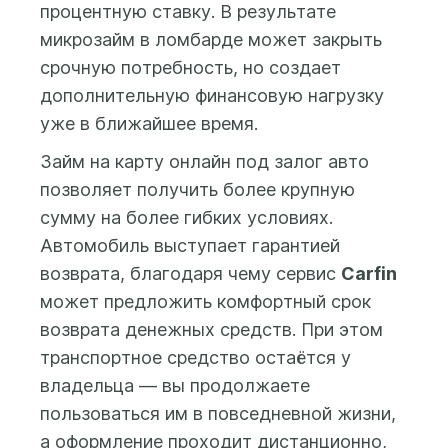
предоставление
процентную ставку. В результате
телефону. В любом
кредитного отчета.
микрозайм в ломбарде может закрыть
случае Вы
После этого Вам будет
срочную потребность, но создает
заплатите только
доступна форма
дополнительную финансовую нагрузку
за дни
заполнения заявки на
фактического
уже в ближайшее время.
получение займа, где вы
использования
сможете указать
Займ на карту онлайн под залог авто
средств.
желаемую сумму займа
позволяет получить более крупную
(от 500 до 100 000 бел.
сумму на более гибких условиях.
рублей) и срок займа (до
Автомобиль выступает гарантией
25 месяцев), а также
предоставить данные и
возврата, благодаря чему сервис
Carfin
фото автомобиля и
может предложить комфортный срок
свидетельства о
возврата денежных средств. При этом
регистрации
транспортное средство остаётся у
(техпаспорта) на
владельца — вы продолжаете
автомобиль.
пользоваться им в повседневной жизни,
Заем выдается на
а оформление проходит дистанционно,