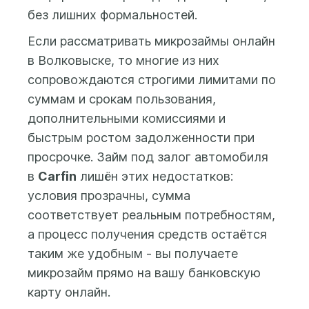
банковскую карту,
без лишних формальностей.
выпущенную на имя
Если рассматривать микрозаймы онлайн
заемщика. После
в Волковыске, то многие из них
заполнения анкеты и
проверки данных
сопровождаются строгими лимитами по
системой ответ по Вашей
суммам и срокам пользования,
заявке будет доступен в
дополнительными комиссиями и
Личном кабинете.
быстрым ростом задолженности при
просрочке. Займ под залог автомобиля
в
Carfin
лишён этих недостатков:
условия прозрачны, сумма
соответствует реальным потребностям,
а процесс получения средств остаётся
таким же удобным - вы получаете
микрозайм прямо на вашу банковскую
карту онлайн.