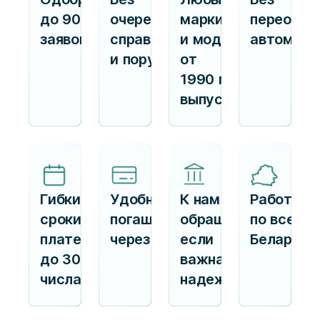
до 90%
очередей,
марки
переофор
заявок
справок
и модели
автомоби
и поручителей
от
1990 г.
выпуска
Гибкие
Удобное
К нам
Работаем
сроки
погашение
обращаются,
по всей
платежа —
через ЕРИП
если
Беларуси
до 30
важна
числа
надежность