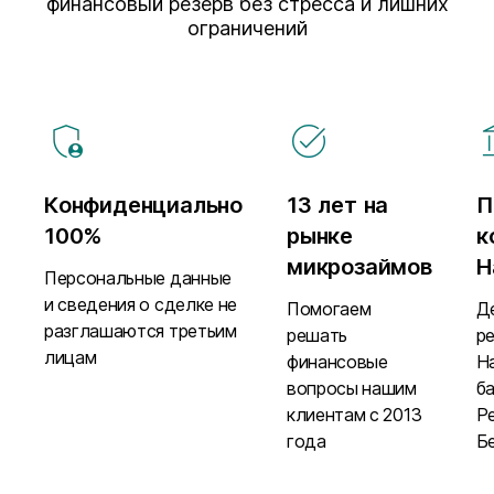
финансовый резерв без стресса и лишних
ограничений
Конфиденциально
13 лет на
П
100%
рынке
к
микрозаймов
Н
Персональные данные
и сведения о сделке не
Помогаем
Д
разглашаются третьим
решать
р
лицам
финансовые
Н
вопросы нашим
б
клиентам с 2013
Р
года
Б