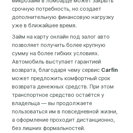
микрозайм в ломбарде может закрыть
предоставление
телефону. В любом
срочную потребность, но создает
кредитного отчета.
случае Вы
После этого Вам будет
дополнительную финансовую нагрузку
заплатите только
доступна форма
уже в ближайшее время.
за дни
заполнения заявки на
фактического
Займ на карту онлайн под залог авто
получение займа, где вы
использования
позволяет получить более крупную
сможете указать
средств.
желаемую сумму займа
сумму на более гибких условиях.
(от 500 до 100 000 бел.
Автомобиль выступает гарантией
рублей) и срок займа (до
возврата, благодаря чему сервис
Carfin
25 месяцев), а также
может предложить комфортный срок
предоставить данные и
возврата денежных средств. При этом
фото автомобиля и
транспортное средство остаётся у
свидетельства о
регистрации
владельца — вы продолжаете
(техпаспорта) на
пользоваться им в повседневной жизни,
автомобиль.
а оформление проходит дистанционно,
без лишних формальностей.
Заем выдается на