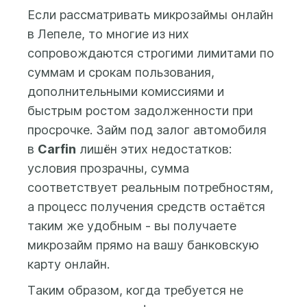
банковскую карту,
Если рассматривать микрозаймы онлайн
выпущенную на имя
в Лепеле, то многие из них
заемщика. После
сопровождаются строгими лимитами по
заполнения анкеты и
суммам и срокам пользования,
проверки данных
дополнительными комиссиями и
системой ответ по Вашей
заявке будет доступен в
быстрым ростом задолженности при
Личном кабинете.
просрочке. Займ под залог автомобиля
в
Carfin
лишён этих недостатков:
условия прозрачны, сумма
соответствует реальным потребностям,
а процесс получения средств остаётся
таким же удобным - вы получаете
микрозайм прямо на вашу банковскую
карту онлайн.
Таким образом, когда требуется не